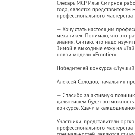
Слесарь МСР Илья Смирнов рабо
года, является представителем
профессионального мастерства з
— Хочу стать настоящим професс
механике». Понимаю, что это р
знания. Считаю, что надо изучи
Зимой в выходные езжу на «Тайг
новой модели «Frontier».
Победителей конкурса «Лучший
Алексей Солодов, начальник пр
— Спасибо за активную позицию
дальнейшем будет возможность 
конкурсе. Удачи в каждодневном
Участники, представители оргк
профессионального мастерства 
специальностей, являются стим