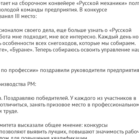
тает на сборочном конвейере «Русской механики» пол
 молодой команды предприятия. В конкурсе
анял III место:
ионалом своего дела, еще больше узнать о «Русской
абота мне подходит, мне все интересно. Каждый день н
ть особенности всех снегоходов, которые мы собираем.
е», «Буране». Теперь собираюсь освоить управление н
 по профессии» поздравили руководители предприятия
оизводства РМ:
. Поздравляю победителей. У каждого из участников в
отличиться, занять призовое место в профессионально
 труде.
омитета высказали общее мнение: конкурсы
позволяют выявить лучших, повышают значимость рабо
улом для повышения квалификации.