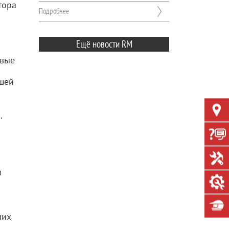
тора
Подробнее
Ещё новости RM
овые
ашей
.
м
чих