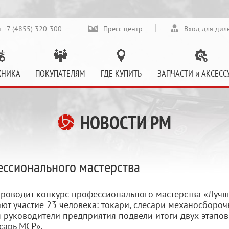
 +7 (4855) 320-300
Пресс-центр
Вход для дил
ХНИКА
ПОКУПАТЕЛЯМ
ГДЕ КУПИТЬ
ЗАПЧАСТИ и АКСЕСС
НОВОСТИ РМ
ессионального мастерства
проводит конкурс профессионального мастерства «Луч
ют участие 23 человека: токари, слесари механосборо
я руководители предприятия подвели итоги двух этапов
сарь МСР».