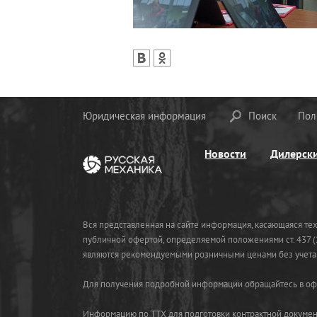
Юридическая информация
Поиск
Пол
Новости
Дилерск
Вся представленная на сайте информация, касающаяся те
публичной офертой, определяемой положениями ст. 437 (2
являются рекомендуемыми розничными ценами без учета 
Для получения подробной информации обращайтесь в офи
Информацию по ТТХ для подготовки контрактной документ