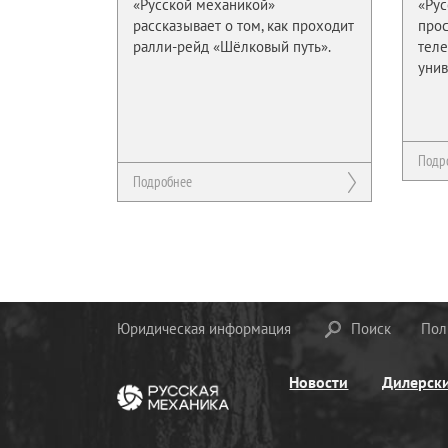
«Русской механикой»
«Рус
рассказывает о том, как проходит
прос
ралли-рейд «Шёлковый путь».
тел
унив
Подр
Подробнее
Юридическая информация
Поиск
Пол
Новости
Дилерск