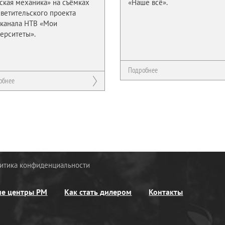
ская механика» на съёмках
«Наше всё».
ветительского проекта
еканала НТВ «Мои
ерситеты».
Подробнее
обнее
итика конфиденциальности
ие центры РМ
Как стать дилером
Контакты