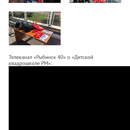
Телеканал «Рыбинск 40» о «Детской
квадрошколе РМ»: