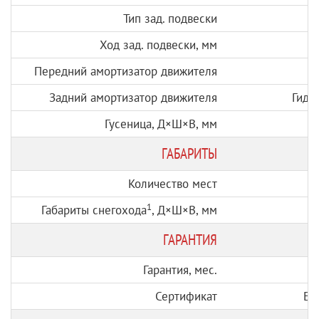
Тип зад. подвески
Ход зад. подвески, мм
Передний амортизатор движителя
Задний амортизатор движителя
Гидр
Гусеница, Д×Ш×В, мм
ГАБАРИТЫ
Количество мест
1
Габариты снегохода
, Д×Ш×В, мм
ГАРАНТИЯ
Гарантия, мес.
Сертификат
ЕА