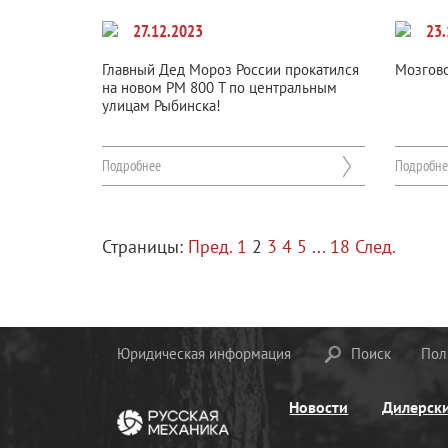
27.12.2023
23.
Главный Дед Мороз России прокатился
Мозгово
на новом РМ 800 Т по центральным
улицам Рыбинска!
Подробнее
Подробне
Страницы:
Пред.
1
2
3
4
5
...
18
След.
Юридическая информация
Поиск
Пол
Новости
Дилерск