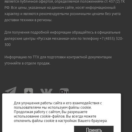
является публичной офертой, определяемой положениями ст. 437 (2) ГК
РФ. Все цены, указанные на данном сайте, носят информационный
характер и являются рекомендуемыми розничными ценами без учета
доставки техники в регионы.
Для получения подробной информации обращайтесь в официальные
дилерские центры «Русская механика» или по телефону +7 (4855) 320-
300
Информацию по ТТХ для подготовки контрактной документации
уточняйте в отделе продаж.
Для улучшения работы сайта и его взаимодействия с
пользователями мы используем файлы cookie.
Продолжая работу с сайтом, Вы разрешаете
использование cookie-файлов. Вы всегда можете
отключить файлы cookie в настройках Вашего браузера.
Принять