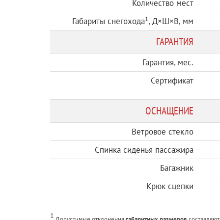
Количество мест
1
Габариты снегохода
, Д×Ш×В, мм
ГАРАНТИЯ
Гарантия, мес.
Сертификат
ОСНАЩЕНИЕ
Ветровое стекло
Спинка сиденья пассажира
Багажник
Крюк сцепки
1
Допустимые отклонения
габаритных размеров
составляют