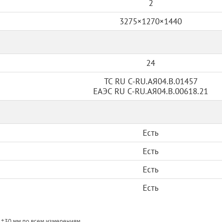
2
3275×1270×1440
24
ТС RU C-RU.АЯ04.В.01457
ЕАЭС RU С-RU.АЯ04.В.00618.21
Есть
Есть
Есть
Есть
 ±30 мм по всем измерениям.